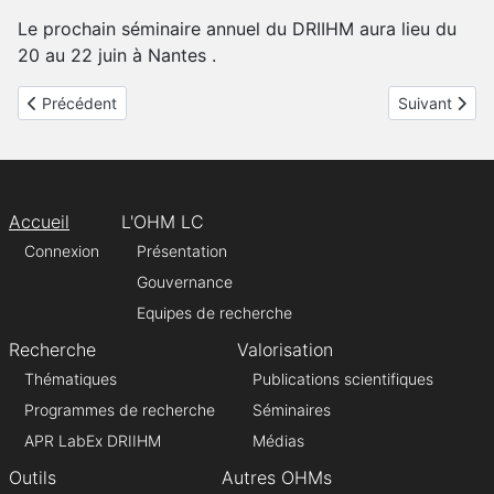
Le prochain séminaire annuel du DRIIHM aura lieu du
20 au 22 juin à Nantes .
Article précédent : Liste rouge des espèces menacées en Guad
Article suiva
Précédent
Suivant
Accueil
L'OHM LC
Connexion
Présentation
Gouvernance
Equipes de recherche
Recherche
Valorisation
Thématiques
Publications scientifiques
Programmes de recherche
Séminaires
APR LabEx DRIIHM
Médias
Outils
Autres OHMs